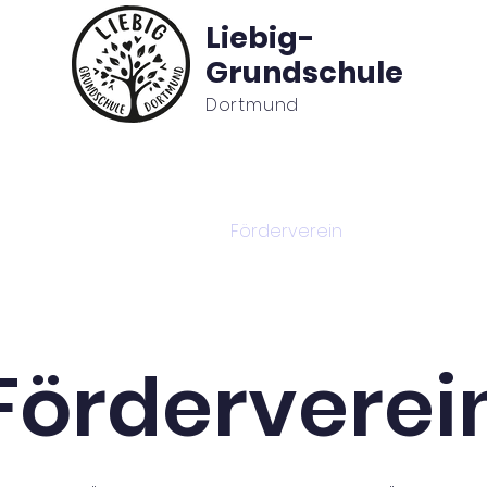
Liebig-
Grundschule
Dortmund
BC
Ansprechpartner
Förderverein
Offener Gan
Förderverei