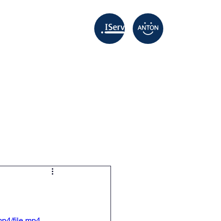
ztag
Wir
Lernzeit
Mehr
p4/file.mp4