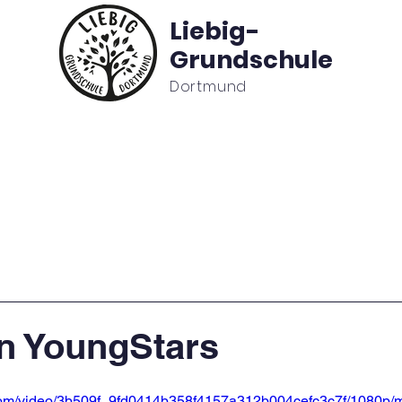
Liebig-
Grundschule
Dortmund
BC
Ansprechpartner
Förderverein
Offener Gan
n YoungStars
c.com/video/3b509f_9fd0414b358f4157a312b004cefc3c7f/1080p/m