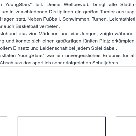
n YoungStars" teil. Dieser Wettbewerb bringt alle Stadtme
m in verschiedenen Disziplinen ein großes Turnier auszuspie
 Hagen statt. Neben Fußball, Schwimmen, Turnen, Leichtathleti
r auch Basketball vertreten.
tehend aus vier Mädchen und vier Jungen, zeigte während d
g und konnte sich einen großartigen fünften Platz erkämpfen. 
vollem Einsatz und Leidenschaft bei jedem Spiel dabei.
falen YoungStars" war ein unvergessliches Erlebnis für alle
Abschluss des sportlich sehr erfolgreichen Schuljahres. 