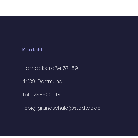
tmeisterschaft der
hen 🏀
Kontakt
Harnackstraße 57-59
44139 Dortmund
Tel: 0231-5020480
liebig-grundschule@stadtdo.de