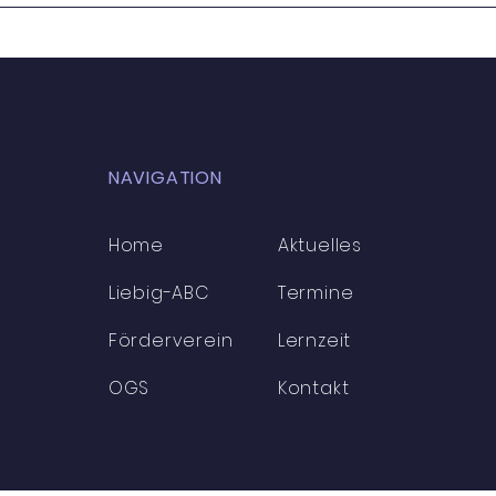
bei der Volleyball-
Stad
Stadtmeisterschaft
Mädc
NAVIGATION
Home
Aktuelles
Liebig-ABC
Termine
Förderverein
Lernzeit
OGS
Kontakt